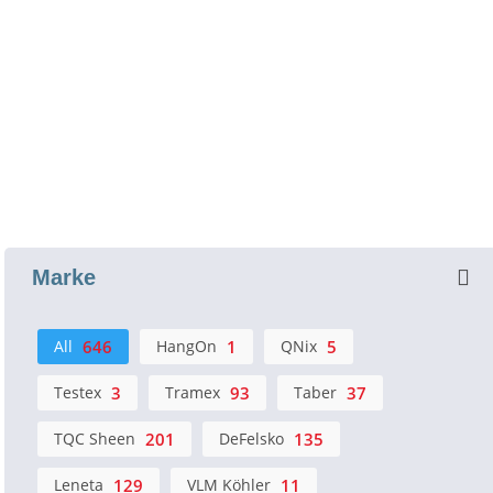
Marke
All
646
HangOn
1
QNix
5
Testex
3
Tramex
93
Taber
37
TQC Sheen
201
DeFelsko
135
Leneta
129
VLM Köhler
11