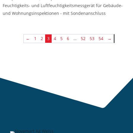
Feuchtigkeits- und Luftfeuchtigkeitsmessgerät für Gebäude-
und Wohnungsinspektionen - mit Sondenanschluss
←
1
2
3
4
5
6
…
52
53
54
→