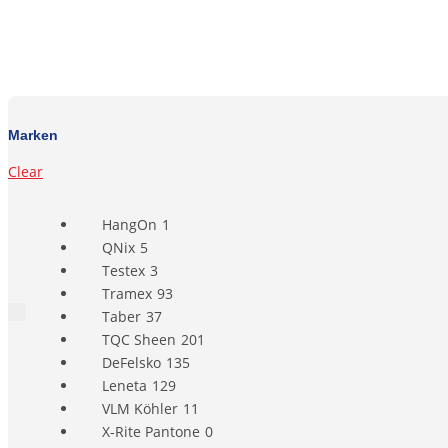
Marken
Clear
HangOn
1
QNix
5
Testex
3
Tramex
93
Taber
37
TQC Sheen
201
DeFelsko
135
Leneta
129
VLM Köhler
11
X-Rite Pantone
0