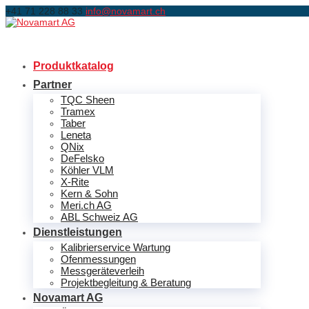
+41 71 228 88 33
info@novamart.ch
Produktkatalog
Partner
TQC Sheen
Tramex
Taber
Leneta
QNix
DeFelsko
Köhler VLM
X-Rite
Kern & Sohn
Meri.ch AG
ABL Schweiz AG
Dienstleistungen
Kalibrierservice Wartung
Ofenmessungen
Messgeräteverleih
Projektbegleitung & Beratung
Novamart AG