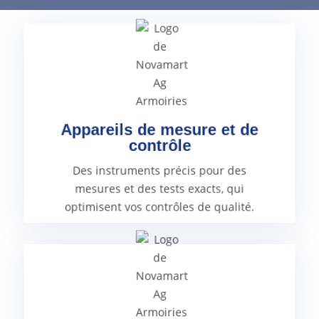
produits sont de haute qualité.
efficaces et à garantir que vos
processus de production plus
peuvent contribuer à rendre vos
Appareils de mesure et de
qui optimisent votre contrôle qualité,
contrôle
pour des mesures et des tests précis,
Des équipements de premier ordre
Des instruments précis pour des
mesures et des tests exacts, qui
optimisent vos contrôles de qualité.
bâtiment.
consécutifs coûteux dans votre
coûteuses et de dommages