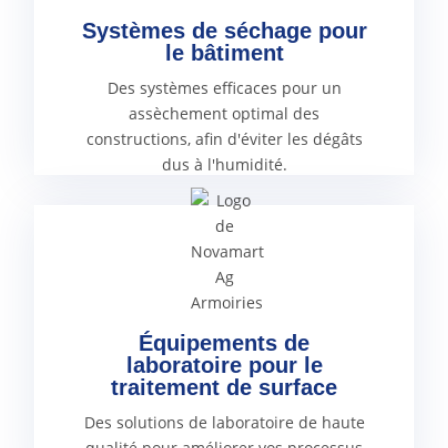
minimisent le risque de réparations
Systèmes de séchage pour
structure stable à long terme et
le bâtiment
l'humidité offrent la certitude d'une
afin d'éviter les dégâts dus à
Des systèmes efficaces pour un
assèchement optimal des bâtiments
assèchement optimal des
Des systèmes efficaces pour un
constructions, afin d'éviter les dégâts
dus à l'humidité.
et reproductibles.
tout en obtenant des résultats précis
de surface et augmenter l'efficacité
améliorer vos processus de traitement
Équipements de
et d'équipements de pointe pour
laboratoire pour le
une variété d'instruments innovants
traitement de surface
qualité de nouvelle génération offrent
Les solutions de laboratoire de haute
Des solutions de laboratoire de haute
qualité pour améliorer vos processus