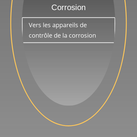
Épaisseur de la couche
Viscosité
Chartes, cartes & feuilles
Calibrage / Maintenance
Abrasion / frottement
Température
Adhérence
Corrosion
d'échantillons
Applicateurs & raclettes
Humidité
Brillance
Vers les appareils de
contrôle de la corrosion