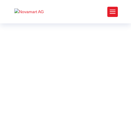
Notre service
Service et
prestations top-
notch chez Novamart
AG, où le café est
chaud et les clients