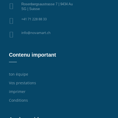

Rosenbergsaustrasse 7 | 9434 Au
SG | Suisse

+41 71 228 88 33

info@novamart.ch
Contenu important
ton équipe
Vos prestations
imprimer
Conditions