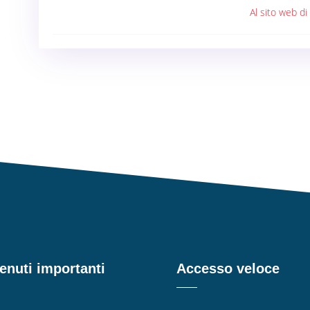
Al sito web di
enuti importanti
Accesso veloce