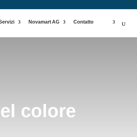
Servizi
Novamart AG
Contatto
el colore