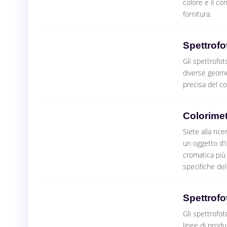
colore e il con
fornitura.
Spettrofot
Gli spettrofot
diverse geome
precisa del c
Colorimet
Siete alla ric
un oggetto d'i
cromatica più v
specifiche del
Spettrofo
Gli spettrofot
linee di produ