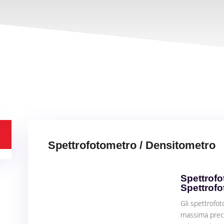
Spettrofotometro / Densitometro
Spettrofo
Spettrof
Gli spettrofot
massima precis