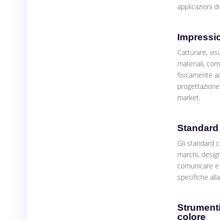
applicazioni di
Impressio
Catturare, visu
materiali, com
fisicamente ac
progettazione 
market.
Standard 
Gli standard c
marchi, design
comunicare e v
specifiche all
Strumenti
colore