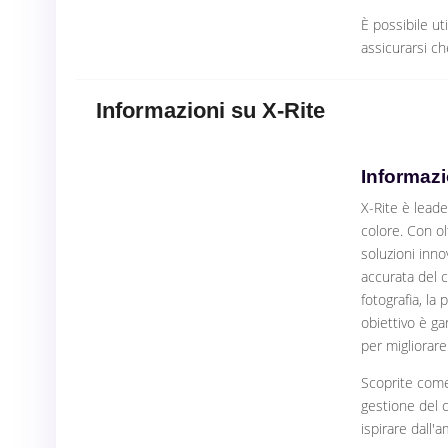
È possibile uti
assicurarsi che
Informazioni su X-Rite
Informazi
X-Rite è leade
colore. Con ol
soluzioni inno
accurata del co
fotografia, la 
obiettivo è ga
per migliorare 
Scoprite come 
gestione del co
ispirare dall'