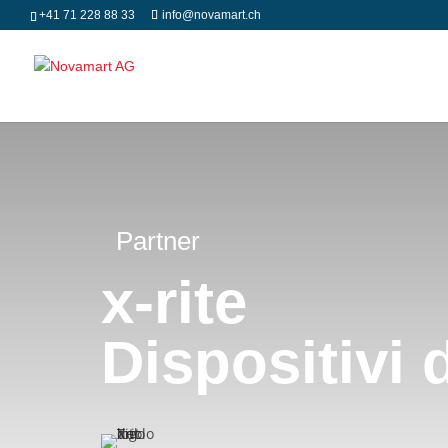
+41 71 228 88 33
info@novamart.ch
Partner
x-rite
Dispositivi 