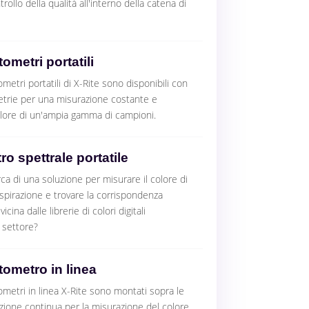
trollo della qualità all'interno della catena di
ometri portatili
ometri portatili di X-Rite sono disponibili con
trie per una misurazione costante e
olore di un'ampia gamma di campioni.
ro spettrale portatile
erca di una soluzione per misurare il colore di
spirazione e trovare la corrispondenza
icina dalle librerie di colori digitali
 settore?
tometro in linea
ometri in linea X-Rite sono montati sopra le
zione continua per la misurazione del colore