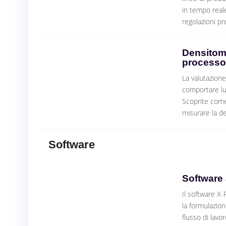
in tempo reale
regolazioni pr
Densitome
processo
La valutazione
comportare lun
Scoprite come
misurare la de
Software
Software 
Il software X-R
la formulazione
flusso di lavo