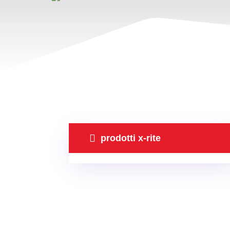

prodotti x-rite