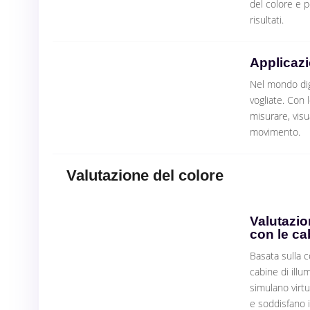
del colore e p
risultati.
Applicazi
Nel mondo dig
vogliate. Con l
misurare, visua
movimento.
Valutazione del colore
Valutazio
con le ca
Basata sulla c
cabine di illu
simulano virt
e soddisfano i