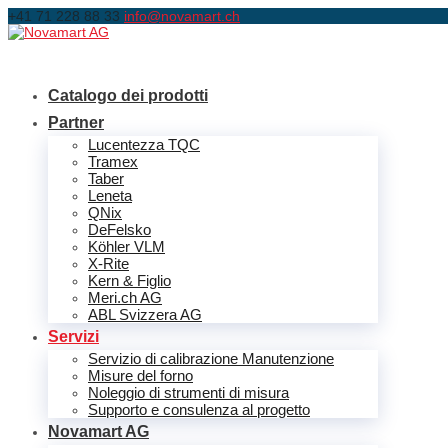
+41 71 228 88 33
info@novamart.ch
Catalogo dei prodotti
Partner
Lucentezza TQC
Tramex
Taber
Leneta
QNix
DeFelsko
Köhler VLM
X-Rite
Kern & Figlio
Meri.ch AG
ABL Svizzera AG
Servizi
Servizio di calibrazione Manutenzione
Misure del forno
Noleggio di strumenti di misura
Supporto e consulenza al progetto
Novamart AG