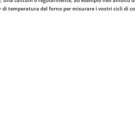
co, una tantum o regolarmente, ad esempio nell'ambito de
 di temperatura del forno per misurare i vostri cicli di c