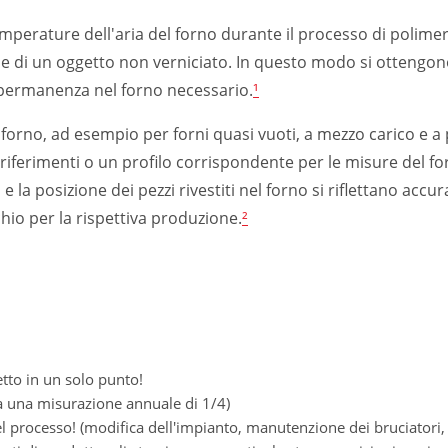
perature dell'aria del forno durante il processo di polimeri
ie di un oggetto non verniciato. In questo modo si ottengon
i permanenza nel forno necessario.
¹
forno, ad esempio per forni quasi vuoti, a mezzo carico e a p
riferimenti o un profilo corrispondente per le misure del for
e la posizione dei pezzi rivestiti nel forno si riflettano acc
hio per la rispettiva produzione.
²
etto in un solo punto!
a una misurazione annuale di 1/4)
l processo! (modifica dell'impianto, manutenzione dei bruciatori, 