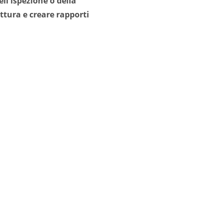
ll'ispezione o della
ottura e creare rapporti