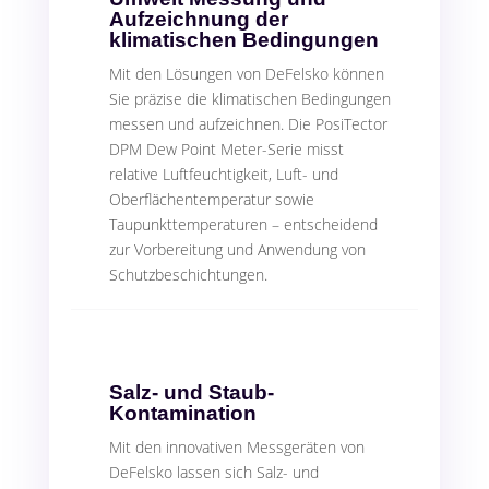
Kabellose Verbindung von PosiTector Sonden
5
Aufzeichnung der
klimatischen Bedingungen
mit iOS und Android: PosiTector SmartLink™
Mit den Lösungen von DeFelsko können
PosiSoft Software: Anzeige und Berichte von
5
Sie präzise die klimatischen Bedingungen
messen und aufzeichnen. Die PosiTector
Prüfdaten
DPM Dew Point Meter-Serie misst
Standards zur Genauigkeitsüberprüfung,
5
relative Luftfeuchtigkeit, Luft- und
Oberflächentemperatur sowie
Kalibrierung und Visuelle Referenzhilfen
Taupunkttemperaturen – entscheidend
Wechselbare Sonden von
zur Vorbereitung und Anwendung von
5
Schutzbeschichtungen.
DeFelsko
Flexibilität und Vielseitigkeit für Ihre
5
Messaufgaben
Salz- und Staub-
Kontamination
Über DeFelsko
5
Mit den innovativen Messgeräten von
Über das Unternehmen DeFelsko
5
DeFelsko lassen sich Salz- und