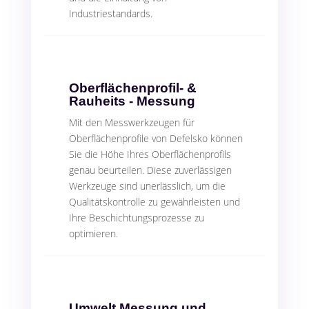
Industriestandards.
Tragbare Glanzmessung für alle Oberflächen
5
Erkennung von Unregelmässigkeiten in
5
Beschichtungen auf Metall und Beton
Oberflächenprofil- &
Rauheits - Messung
Haftfestigkeit von Beschichtungen auf Metall,
5
Mit den Messwerkzeugen für
Holz und Beton
Oberflächenprofile von Defelsko können
Sie die Höhe Ihres Oberflächenprofils
Ofentemperaturprofile aufzeichnen und
5
genau beurteilen. Diese zuverlässigen
messen
Werkzeuge sind unerlässlich, um die
Qualitätskontrolle zu gewährleisten und
Präzise Messung der relativen
5
Ihre Beschichtungsprozesse zu
Luftfeuchtigkeit und Temperatur in
optimieren.
Betonbodenplatten
Konfigurieren Sie Ihr individuelles Messkit!
5
Umwelt Messung und