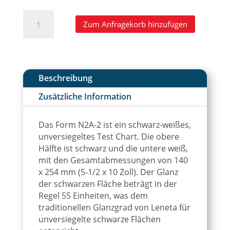
Form
A
Zum Anfragekorb hinzufügen
N2A-
l
2
t
Unversiegeltes
e
Test
r
Chart
n
Beschreibung
Menge
a
Zusätzliche Information
t
i
v
Das Form N2A-2 ist ein schwarz-weißes,
e
unversiegeltes Test Chart. Die obere
:
Hälfte ist schwarz und die untere weiß,
mit den Gesamtabmessungen von 140
x 254 mm (5-1/2 x 10 Zoll). Der Glanz
der schwarzen Fläche beträgt in der
Regel 55 Einheiten, was dem
traditionellen Glanzgrad von Leneta für
unversiegelte schwarze Flächen