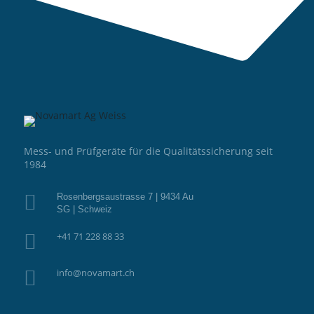
Mess- und Prüfgeräte für die Qualitätssicherung seit
1984

Rosenbergsaustrasse 7 | 9434 Au
SG | Schweiz

+41 71 228 88 33

info@novamart.ch