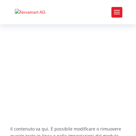
I vostri prodotti nella categoria
Grafici in
scala di grigi
Il contenuto va qui. È possibile modificare o rimuovere
questo testo in linea o nelle impostazioni del modulo