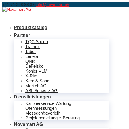
+41 71 228 88 33
info@novamart.ch
Produktkatalog
Partner
TQC Sheen
Tramex
Taber
Leneta
QNix
DeFelsko
Köhler VLM
X-Rite
Kern & Sohn
Meri.ch AG
ABL Schweiz AG
Dienstleistungen
Kalibrierservice Wartung
Ofenmessungen
Messgeräteverleih
Projektbegleitung & Beratung
Novamart AG