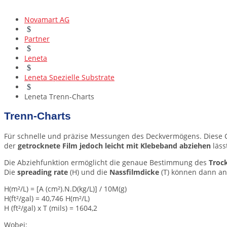
Novamart AG
$
Partner
$
Leneta
$
Leneta Spezielle Substrate
$
Leneta Trenn-Charts
Trenn-Charts
Für schnelle und präzise Messungen des Deckvermögens. Diese C
der
getrocknete Film jedoch leicht mit Klebeband abziehen
läss
Die Abziehfunktion ermöglicht die genaue Bestimmung des
Troc
Die
spreading rate
(H) und die
Nassfilmdicke
(T) können dann a
H(m²/L) = [A (cm²).N.D(kg/L)] / 10M(g)
H(ft²/gal) = 40,746 H(m²/L)
H (ft²/gal) x T (mils) = 1604,2
Wobei: