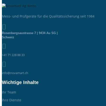
Mess- und Prüfgeräte für die Qualitätssicherung seit 1984

Rosenbergsaustrasse 7 | 9434 Au SG |
Schweiz

+41 71 228 88 33

info@novamart.ch
Wichtige Inhalte
Ihr Team
Ihre Dienste