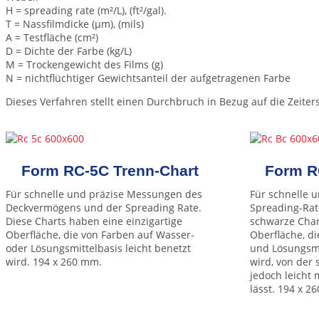
H = spreading rate (m²/L), (ft²/gal).
T = Nassfilmdicke (µm), (mils)
A = Testfläche (cm²)
D = Dichte der Farbe (kg/L)
M = Trockengewicht des Films (g)
N = nichtflüchtiger Gewichtsanteil der aufgetragenen Farbe
Dieses Verfahren stellt einen Durchbruch in Bezug auf die Zeite
Form RC-5C Trenn-Chart
Form R
Für schnelle und präzise Messungen des
Für schnelle u
Deckvermögens und der Spreading Rate.
Spreading-Rat
Diese Charts haben eine einzigartige
schwarze Chart
Oberfläche, die von Farben auf Wasser-
Oberfläche, d
oder Lösungsmittelbasis leicht benetzt
und Lösungsmi
wird. 194 x 260 mm.
wird, von der 
jedoch leicht
lässt. 194 x 2