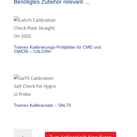
Benötigtes Zubehör relevant …
Tramex Kalibrierungs-Prüfplatte für CME und
CMEX5 – CALCRH
Tramex Kalibriersalz – SAL75
Tramex
A
Zum Anfragekorb hinzufügen