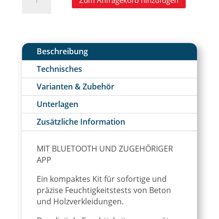
Flooring
l
Inspector
t
EZ
e
Kit
r
-
n
Beschreibung
FZK
a
Technisches
Menge
t
i
Varianten & Zubehör
v
Unterlagen
e
:
Zusätzliche Information
MIT BLUETOOTH UND ZUGEHÖRIGER
APP
Ein kompaktes Kit für sofortige und
präzise Feuchtigkeitstests von Beton
und Holzverkleidungen.