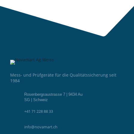
Mess- und Prüfgeräte für die Qualitätssicherung seit
1984
Rosenbergsaustrasse 7 | 9434 Au
SG | Schweiz
+41 71 228 88 33
info@novamart.ch