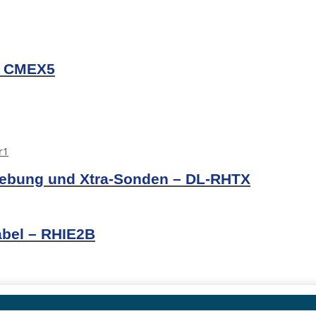
t CMEX5
gebung und Xtra-Sonden – DL-RHTX
abel – RHIE2B