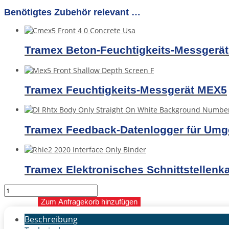
Benötigtes Zubehör relevant …
Tramex Beton-Feuchtigkeits-Messgerä
Tramex Feuchtigkeits-Messgerät MEX5
Tramex Feedback-Datenlogger für Um
Tramex Elektronisches Schnittstellenk
Tramex
RH-
Zum Anfragekorb hinzufügen
Sonde
Hygro-
Beschreibung
i2®