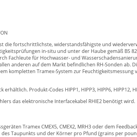
TON
ist die fortschrittlichste, widerstandsfähigste und wiederv
igkeitsprüfungen in-situ und unter der Haube gemäß BS 82
urch Fachleute für Hochwasser- und Wasserschadensanierun
llen anderen auf dem Markt befindlichen RH-Sonden ab. Di
dem kompletten Tramex-System zur Feuchtigkeitsmessung vo
ück erhältlich. Produkt-Codes HIPP1, HIPP3, HIPP6, HIPP12, H
hlers das elektronische Interfacekabel RHIE2 benötigt wird.
essgeräten Tramex CMEX5, CMEX2, MRH3 oder dem Feedback 
r, des Taupunkts und der Körner pro Pfund (grains per pou