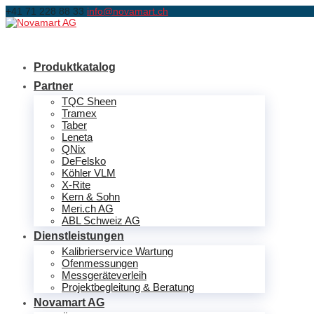
+41 71 228 88 33
info@novamart.ch
Produktkatalog
Partner
TQC Sheen
Tramex
Taber
Leneta
QNix
DeFelsko
Köhler VLM
X-Rite
Kern & Sohn
Meri.ch AG
ABL Schweiz AG
Dienstleistungen
Kalibrierservice Wartung
Ofenmessungen
Messgeräteverleih
Projektbegleitung & Beratung
Novamart AG