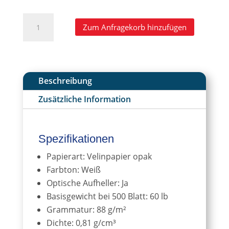
Form
A
Zum Anfragekorb hinzufügen
3NT-
l
11
t
Vellum
e
Opaque
r
Drucktinten-
n
Beschreibung
Abzugsbogen
a
Zusätzliche Information
Menge
t
i
v
e
Spezifikationen
:
Papierart: Velinpapier opak
Farbton: Weiß
Optische Aufheller: Ja
Basisgewicht bei 500 Blatt: 60 lb
Grammatur: 88 g/m²
Dichte: 0,81 g/cm³