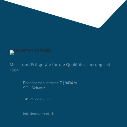
Mess- und Prüfgeräte für die Qualitätssicherung seit
1984
Rosenbergsaustrasse 7 | 9434 Au
SG | Schweiz
+41 71 228 88 33
info@novamart.ch