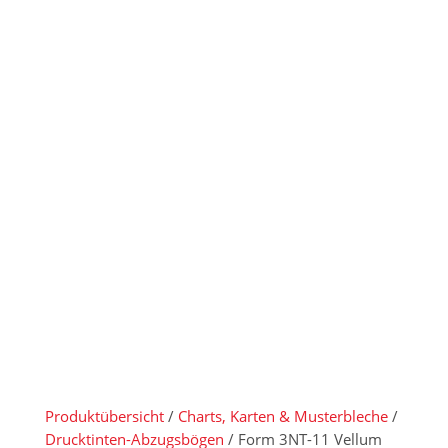
Drucktinten-
Abzugsboge
n
Produktübersicht
/
Charts, Karten & Musterbleche
/
Drucktinten-Abzugsbögen
/ Form 3NT-11 Vellum