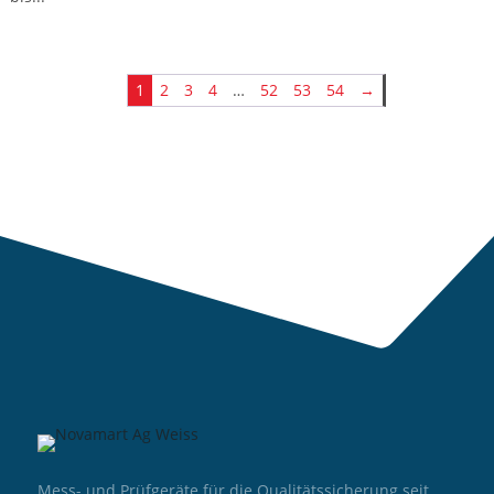
1
2
3
4
…
52
53
54
→
Mess- und Prüfgeräte für die Qualitätssicherung seit