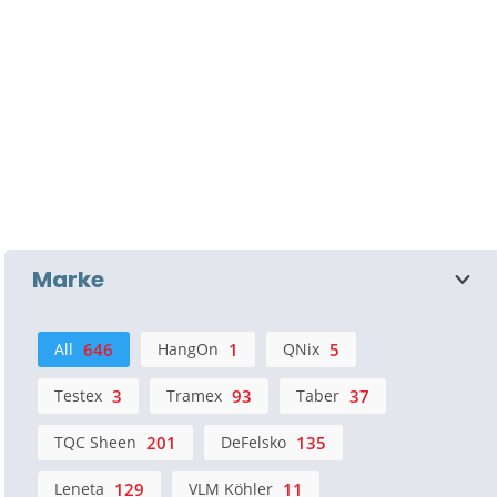
Marke
All
646
HangOn
1
QNix
5
Testex
3
Tramex
93
Taber
37
TQC Sheen
201
DeFelsko
135
Leneta
129
VLM Köhler
11