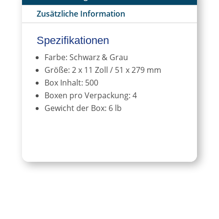
a
Zusätzliche Information
t
i
v
Spezifikationen
e
Farbe: Schwarz & Grau
:
Größe: 2 x 11 Zoll / 51 x 279 mm
Box Inhalt: 500
Boxen pro Verpackung: 4
Gewicht der Box: 6 lb