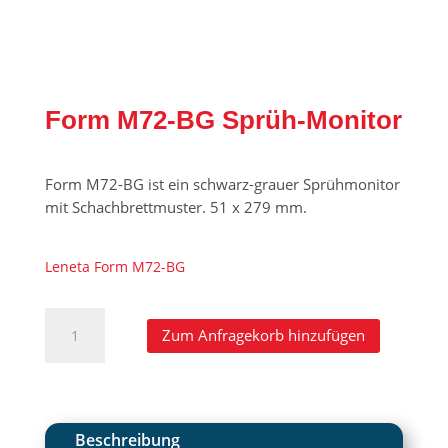
Form M72-BG Sprüh-Monitor
Form M72-BG ist ein schwarz-grauer Sprühmonitor
mit Schachbrettmuster. 51 x 279 mm.
Leneta Form M72-BG
Form
A
Zum Anfragekorb hinzufügen
M72-
l
BG
t
Sprüh-
e
Monitor
r
Menge
n
Beschreibung