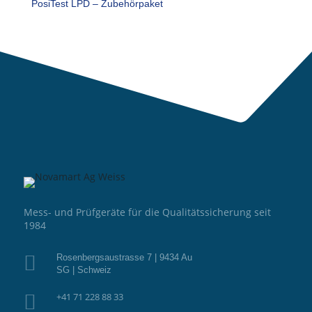
PosiTest LPD – Zubehörpaket
Mess- und Prüfgeräte für die Qualitätssicherung seit
1984

Rosenbergsaustrasse 7 | 9434 Au
SG | Schweiz

+41 71 228 88 33