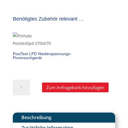
Benötigtes Zubehör relevant …
PosiTest LPD Niederspannungs-
Porensuchgerät
PosiTest
A
Zum Anfragekorb hinzufügen
LPD
l
-
t
Grosser
e
Rollenschwamm
r
Menge
n
Beschreibung
a
Zusätzliche Information