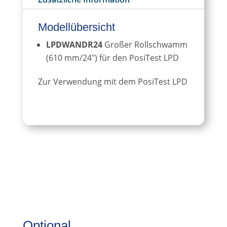
t
i
v
Modellübersicht
e
LPDWANDR24
Großer Rollschwamm
:
(610 mm/24″) für den PosiTest LPD
Zur Verwendung mit dem PosiTest LPD
Optional …