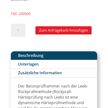
TQC LD0500
TQC
A
Zum Anfragekorb hinzufügen
Sheen
l
Mechanischer
t
Betoninspektionshammer
e
Menge
r
n
Beschreibung
a
Unterlagen
t
i
Zusätzliche Information
v
e
Der Betonprüfhammer nach der Leeb-
:
Rückprallmethode (Rückprall-
Härteprüfung nach Leeb) ist eine
dynamische Härteprüfmethode und