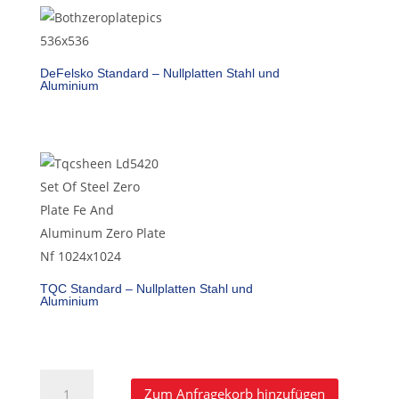
DeFelsko Standard – Nullplatten Stahl und
Aluminium
TQC Standard – Nullplatten Stahl und
Aluminium
PosiTest
A
Zum Anfragekorb hinzufügen