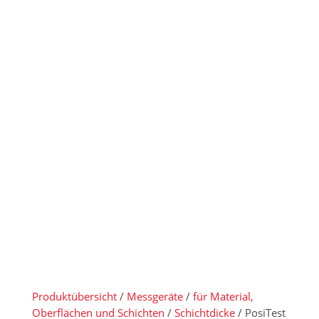
für alle
Metallsubstr
ate
Produktübersicht
/
Messgeräte
/
für Material,
Oberflächen und Schichten
/
Schichtdicke
/ PosiTest