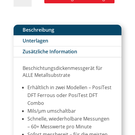
DFT
l
Schichtdickenmessgerät
t
für
e
alle
r
Metallsubstrate
n
Beschreibung
Menge
a
Unterlagen
t
i
Zusätzliche Information
v
e
Beschichtungsdickenmessgerät für
:
ALLE Metallsubstrate
Erhältlich in zwei Modellen – PosiTest
DFT Ferrous oder PosiTest DFT
Combo
Mils/µm umschaltbar
Schnelle, wiederholbare Messungen
– 60+ Messwerte pro Minute
Sofort messbereit – für die meisten