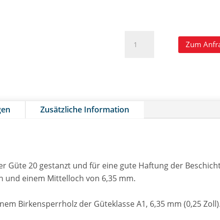
1700/1750
Zum Anfr
-
Optionale
Prüfplatten
Menge
gen
Zusätzliche Information
r Güte 20 gestanzt und für eine gute Haftung der Beschich
n und einem Mittelloch von 6,35 mm.
ffenem Birkensperrholz der Güteklasse A1, 6,35 mm (0,25 Zol