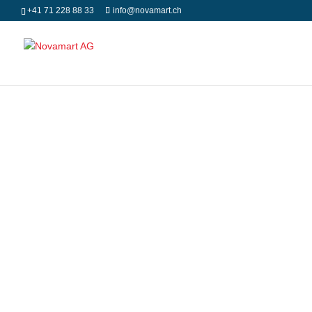
+41 71 228 88 33
info@novamart.ch
Ihr Produkt
1700/1750 –