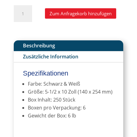
Form
A
Zum Anfragekorb hinzufügen
1A
l
Penopac-
t
Chart
e
Menge
r
n
Beschreibung
a
Zusätzliche Information
t
i
v
Spezifikationen
e
Farbe: Schwarz & Weiß
:
Größe: 5-1/2 x 10 Zoll (140 x 254 mm)
Box Inhalt: 250 Stück
Boxen pro Verpackung: 6
Gewicht der Box: 6 lb