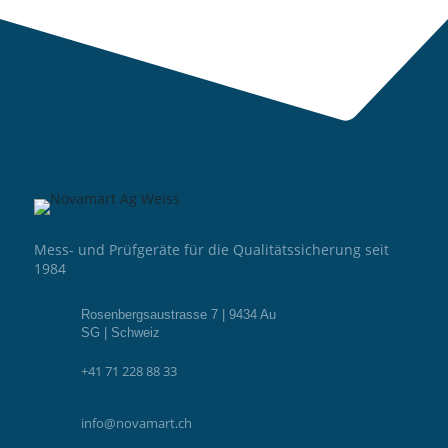
Mess- und Prüfgeräte für die Qualitätssicherung seit
1984
Rosenbergsaustrasse 7 | 9434 Au
SG | Schweiz
+41 71 228 88 33
info@novamart.ch