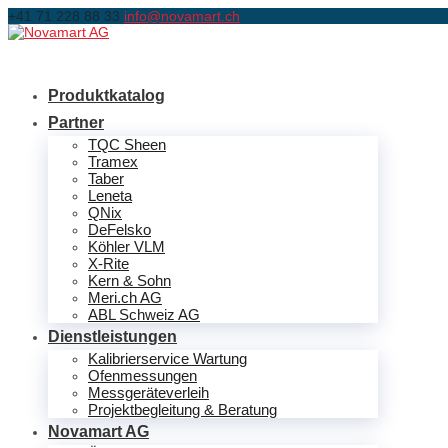
+41 71 228 88 33
info@novamart.ch
Produktkatalog
Partner
TQC Sheen
Tramex
Taber
Leneta
QNix
DeFelsko
Köhler VLM
X-Rite
Kern & Sohn
Meri.ch AG
ABL Schweiz AG
Dienstleistungen
Kalibrierservice Wartung
Ofenmessungen
Messgeräteverleih
Projektbegleitung & Beratung
Novamart AG