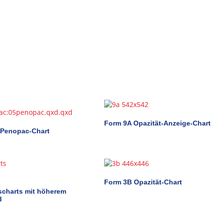
Form 9A Opazität-Anzeige-Chart
 Penopac-Chart
Form 3B Opazität-Chart
scharts mit höherem
d