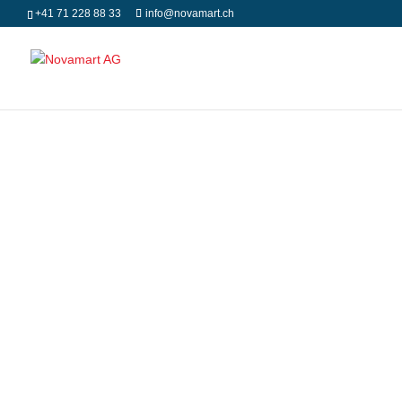
+41 71 228 88 33
info@novamart.ch
Ihr Produkt
Comprehens