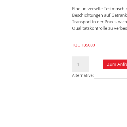
Eine universelle Testmaschi
Beschichtungen auf Getränk
Transport in der Praxis nac
Qualitätskontrolle zu verbes
TQC TB5000
Comprehensive
Zum Anfr
Abrasion
Test
Alternative:
Menge