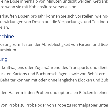
n eine Dose innerhalb von Minuten undicht werden. Geträ
re wenn sie mit Kohlensäure versetzt sind.
verkauften Dosen pro Jahr können Sie sich vorstellen, wie h
uswirkungen von Dosen auf die Verpackungs- und Testindus
e an.
schine
Lösung zum Testen der Abriebfestigkeit von Farben und Be
luminium.
fung
stkraftwagens oder Zugs während des Transports und dient 
ruckten Kartons und Buchumschlägen sowie von Behältern.
 Behälter können mit oder ohne länglichen Blöcken und Zu
n den Halter mit den Proben und optionalen Blöcken in ein
.
 von Probe zu Probe oder von Probe zu Normalpapier unte